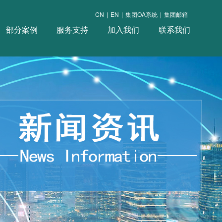
CN
|
EN
|
集团OA系统
|
集团邮箱
部分案例
服务支持
加入我们
联系我们