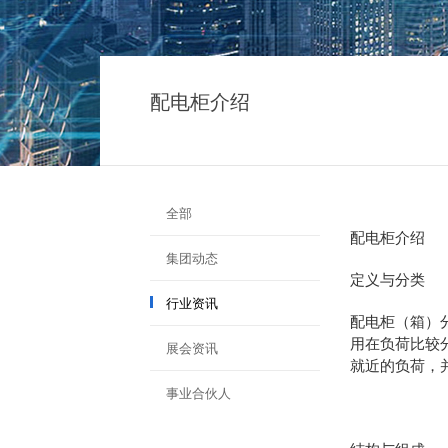
配电柜介绍
全部
配电柜介绍
集团动态
定义与分类
行业资讯
配电柜（箱）
用在负荷比较
展会资讯
就近的负荷，
事业合伙人