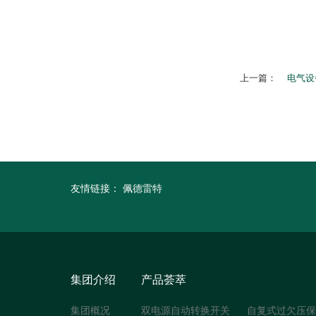
上一篇：
电气设
友情链接：
佩德雷特
集团介绍
产品荟萃
集团概况
双电源自动转换开关
自复式过欠压保