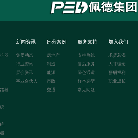
新闻资讯
部分案例
服务支持
加入我们
护器
集团动态
房地产
支持热线
求贤若渴
行业资讯
制造
售后服务
人才理念
展会资讯
能源
绿色通道
薪酬福利
事业合伙人
市政
样本选型
职业成长
路器
交通
常见问题
统
统
器