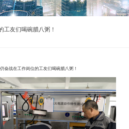
位的工友们喝碗腊八粥！
今日仍奋战在工作岗位的工友们喝碗腊八粥！