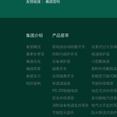
友情链接：
佩德雷特
集团介绍
产品荟萃
集团概况
双电源自动转换开关
自复式过欠压保
董事长寄语
控制与保护开关
电涌保护器
佩德文化
后备保护器
小型断路器
佩德荣誉
隔离开关
塑料外壳断路器
集团实力
负荷隔离开关
智能型万能式断
组织架构
有源滤波器
节能补偿模块
PD-ZN智能电容
动态无功补偿系
安全补偿系统
多功能电力仪表
消防设备电源监控系统
电气火灾监控系
节能型元器件
防火限流式保护